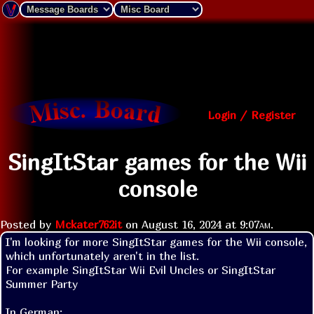
Login / Register
SingItStar games for the Wii
console
Posted by
Mckater762it
on
August 16, 2024 at
9:07am
.
I'm looking for more SingItStar games for the Wii console, 
which unfortunately aren't in the list.

For example SingItStar Wii Evil Uncles or SingItStar 
Summer Party

In German:
