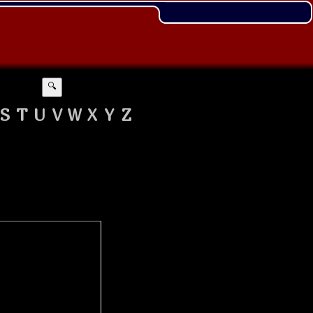
🔍
S
T
U
V
W
X
Y
Z