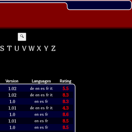
🔍
S
T
U
V
W
X
Y
Z
Version
Languages
Rating
1.02
5.5
de en es fr it
1.02
8.3
de en es fr it
1.0
8.3
en es fr
1.01
4.3
de en es fr it
1.0
8.6
en es fr
1.01
8.5
en es fr
1.0
8.5
en es fr