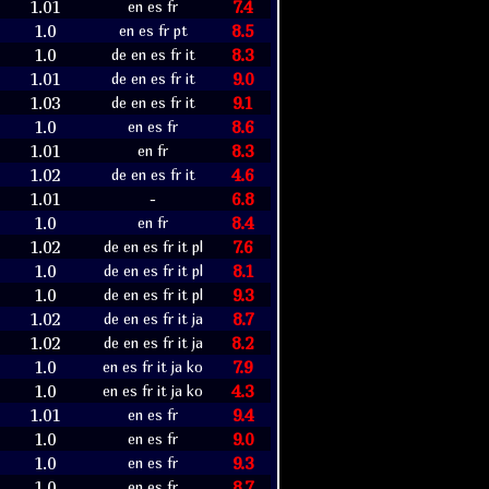
1.01
7.4
en es fr
1.0
8.5
en es fr pt
1.0
8.3
de en es fr it
1.01
9.0
de en es fr it
1.03
9.1
de en es fr it
1.0
8.6
en es fr
1.01
8.3
en fr
1.02
4.6
de en es fr it
1.01
6.8
-
1.0
8.4
en fr
1.02
7.6
de en es fr it pl
1.0
8.1
de en es fr it pl
1.0
9.3
de en es fr it pl
1.02
8.7
de en es fr it ja
1.02
8.2
de en es fr it ja
1.0
7.9
en es fr it ja ko
1.0
4.3
en es fr it ja ko
1.01
9.4
en es fr
1.0
9.0
en es fr
1.0
9.3
en es fr
1.0
8.7
en es fr