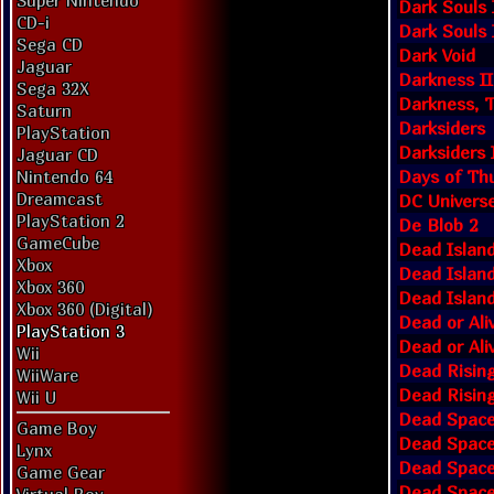
Super Nintendo
Dark Souls 
CD-i
Dark Souls I
Sega CD
Dark Void
Jaguar
Darkness II
Sega 32X
Darkness, 
Saturn
Darksiders
PlayStation
Darksiders 
Jaguar CD
Days of Th
Nintendo 64
Dreamcast
DC Universe
PlayStation 2
De Blob 2
GameCube
Dead Islan
Xbox
Dead Island
Xbox 360
Dead Island
Xbox 360 (Digital)
Dead or Ali
PlayStation 3
Dead or Ali
Wii
Dead Rising
WiiWare
Dead Rising
Wii U
Dead Spac
Game Boy
Dead Space
Lynx
Dead Space 
Game Gear
Dead Space