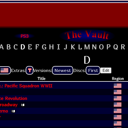
PS3
A
B
C
D
E
F
G
H
I
J
K
L
M
N
O
P
Q
R
D
Extras:
T
Versions:
Newest
Discs:
First
Edit
Title
Region
.: Pacific Squadron WWII
e Revolution
Broadway
erno
r