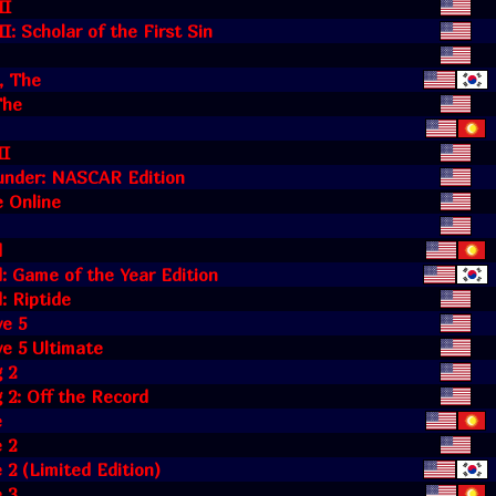
II
I: Scholar of the First Sin
, The
The
II
under: NASCAR Edition
 Online
d
: Game of the Year Edition
: Riptide
ve 5
ve 5 Ultimate
 2
 2: Off the Record
e
 2
2 (Limited Edition)
 3