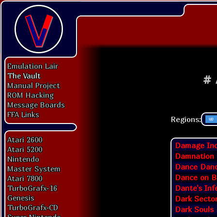
Emulation Lair
The Vault
#
Manual Project
ROM Hacking
Message Boards
FFA Links
Regions:
Atari 2600
Damage Inc
Atari 5200
Damnation
Nintendo
Dance Danc
Master System
Dance on 
Atari 7800
Dante's Inf
TurboGrafx-16
Genesis
Dark Secto
TurboGrafx-CD
Dark Souls